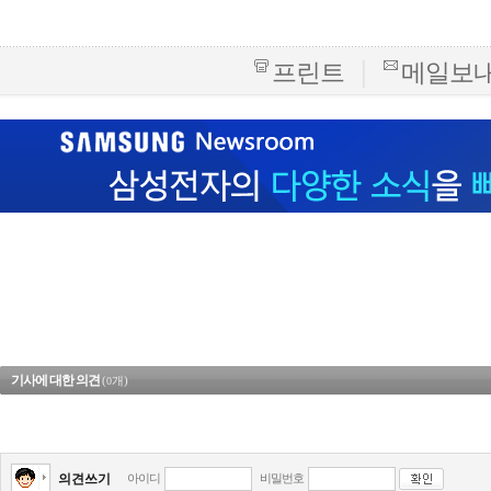
|
프린트
메일보
기사에 대한 의견
(
개)
0
의견쓰기
아이디
비밀번호