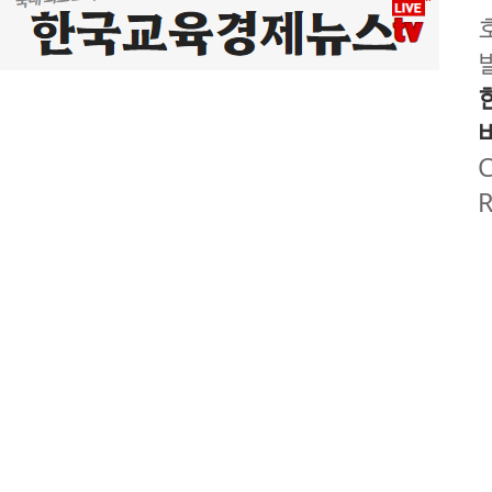
호
C
R