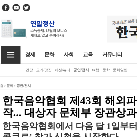
경제
문화
사회
교육
커뮤니티
건강
요리/맛집
패션/뷰티
공연/전시
여행
문학
문화일반
홈
>
문화
>
공연/전시
한국음악협회 제43회 해외파
작... 대상자 문체부 장관상
한국음악협회에서 다음 달 1일부터 
콩쿠르’ 참가 신청을 시작한다.